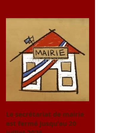
accessible le vendredi 31
juillet et le samedi 1er
août
Le secrétariat de mairie
est fermé jusqu'au 20
juillet 2026