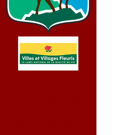
Bienvenue !
Mairie d'Aydius
05 59 34 70 93
mairie.aydius@wanadoo.
fr