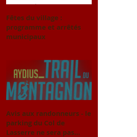
Fêtes du village :
programme et arrêtés
municipaux
Avis aux randonneurs - le
parking du Col de
Lasserre ne sera pas