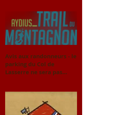
Avis aux randonneurs - le
parking du Col de
Lasserre ne sera pas
accessible le vendredi 31
juillet et le samedi 1er
août