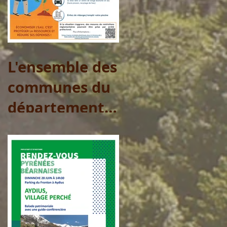
L'ensemble des
communes du
département
sont placées
en Vigilance
pour l'eau
potable