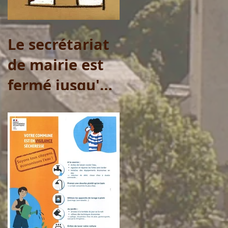
samedi 1er
août
Le secrétariat
de mairie est
fermé jusqu'au
20 juillet 2026