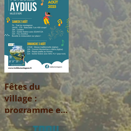
Fêtes du
village :
programme et
arrêtés