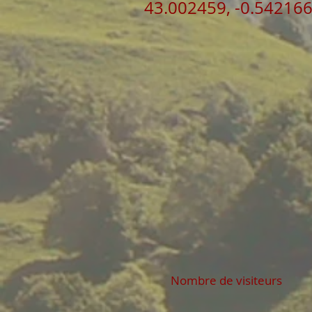
43.002459, -0.54216
Nombre de visiteurs