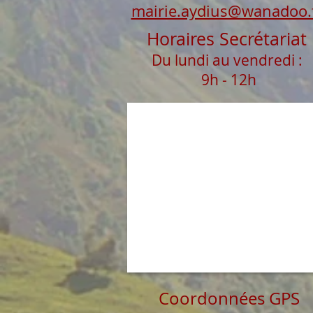
mairie.aydius@wanadoo.
Horaires Secrétariat
Du lundi au vendredi :
9h - 12h
Coordonnées GPS