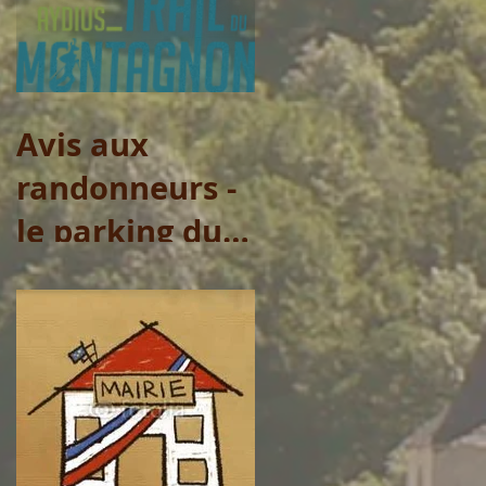
municipaux
Avis aux
randonneurs -
le parking du
Col de Lasserre
ne sera pas
accessible le
vendredi 31
juillet et le