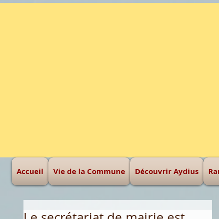
Une montagne à haut
Accueil
Vie de la Commune
Découvrir Aydius
Ra
Le secrétariat de mairie est