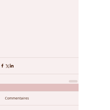
Commentaires