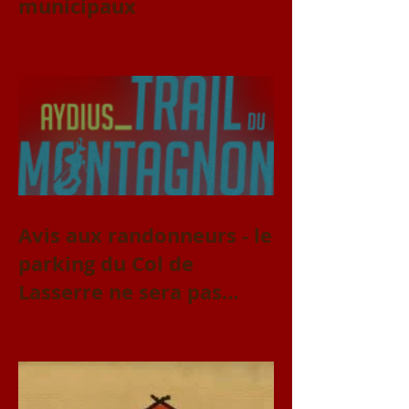
municipaux
Avis aux randonneurs - le
parking du Col de
Lasserre ne sera pas
accessible le vendredi 31
juillet et le samedi 1er
août