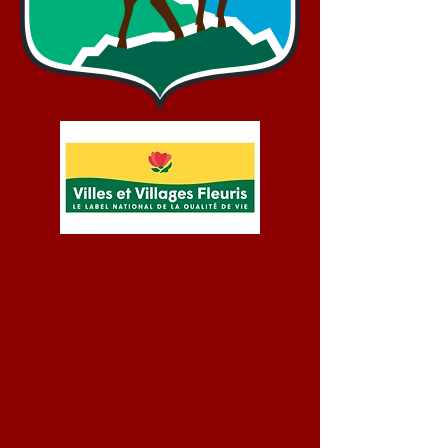
Bienvenue !
Mairie d'Aydius
05 59 34 70 93
mairie.aydius@wanadoo.
fr