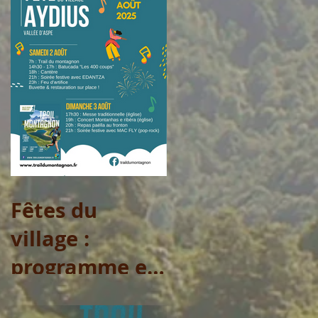
Fêtes du
village :
programme et
arrêtés