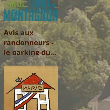
municipaux
Avis aux
randonneurs -
le parking du
Col de Lasserre
ne sera pas
accessible le
vendredi 31
juillet et le