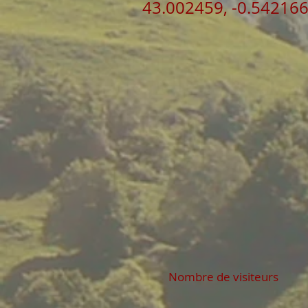
43.002459, -0.54216
Nombre de visiteurs