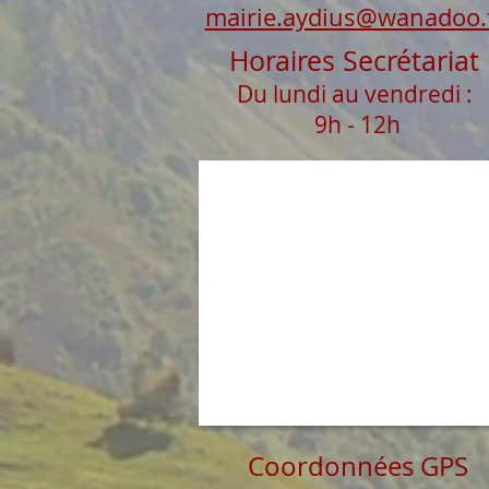
mairie.aydius@wanadoo.
Horaires Secrétariat
Du lundi au vendredi :
9h - 12h
Coordonnées GPS