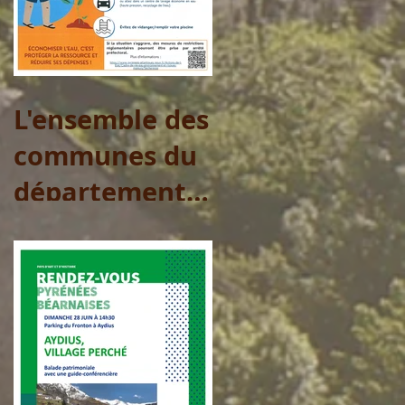
L'ensemble des
communes du
département
sont placées
en Vigilance
pour l'eau
potable