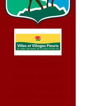
Bienvenue !
Mairie d'Aydius
05 59 34 70 93
mairie.aydius@wanadoo.
fr