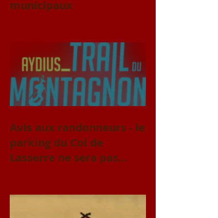
municipaux
Avis aux randonneurs - le
parking du Col de
Lasserre ne sera pas
accessible le vendredi 31
juillet et le samedi 1er
août