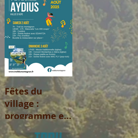
Fêtes du
village :
programme et
arrêtés