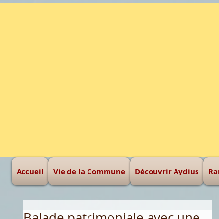
Une montagne à haut
Accueil
Vie de la Commune
Découvrir Aydius
Ra
Balade patrimoniale avec une