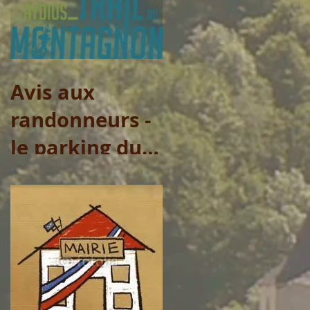
municipaux
Avis aux
randonneurs -
le parking du
Col de Lasserre
ne sera pas
accessible le
vendredi 31
juillet et le