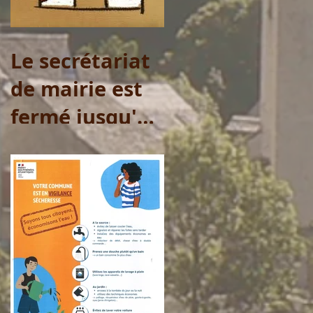
samedi 1er
août
Le secrétariat
de mairie est
fermé jusqu'au
20 juillet 2026