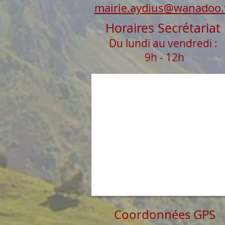
mairie.aydius@wanadoo.
Horaires Secrétariat
Du lundi au vendredi :
9h - 12h
Coordonnées GPS