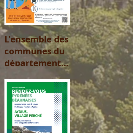
L'ensemble des
communes du
département
sont placées
en Vigilance
pour l'eau
potable