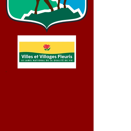
Bienvenue !
Mairie d'Aydius
05 59 34 70 93
mairie.aydius@wanadoo.
fr