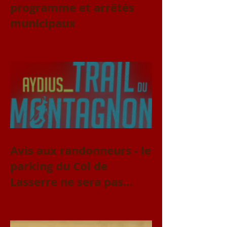
programme et arrêtés
municipaux
Avis aux randonneurs - le
parking du Col de
Lasserre ne sera pas
accessible le vendredi 31
juillet et le samedi 1er