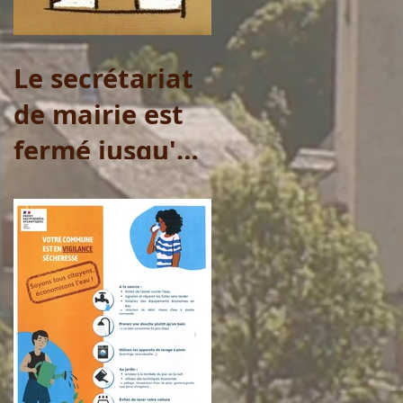
samedi 1er
août
Le secrétariat
de mairie est
fermé jusqu'au
20 juillet 2026