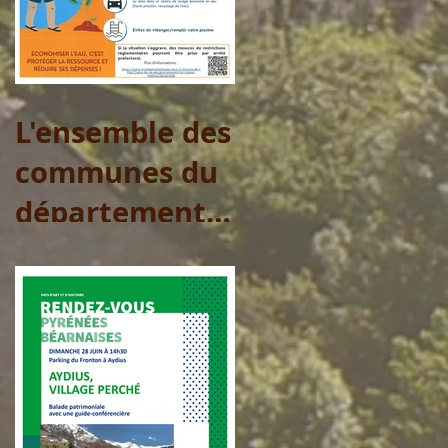
L'ensemble des
communes du
département
sont placées
en Vigilance
pour l'eau
potable