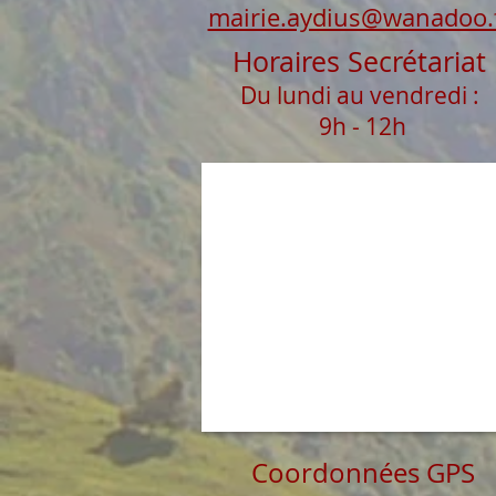
mairie.aydius@wanadoo.
Horaires Secrétariat
Du lundi au vendredi :
9h - 12h
Coordonnées GPS