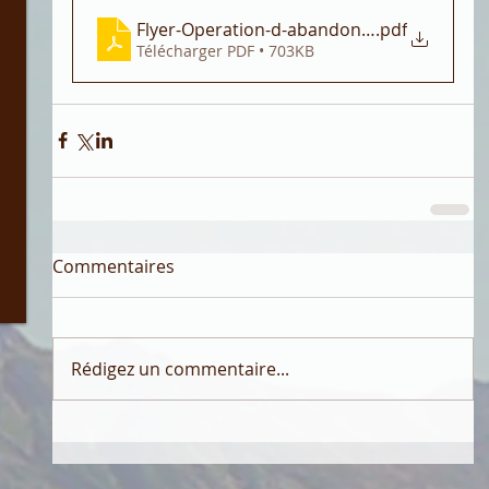
Flyer-Operation-d-abandon-d-armes-a-l-Eta
.pdf
Télécharger PDF • 703KB
Commentaires
Rédigez un commentaire...
3