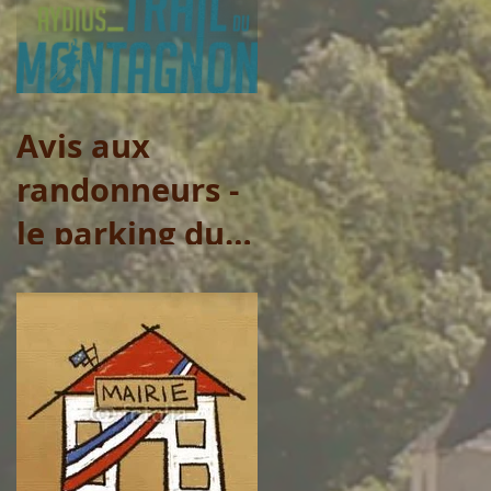
municipaux
Avis aux
randonneurs -
le parking du
Col de Lasserre
ne sera pas
accessible le
vendredi 31
juillet et le