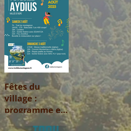
Fêtes du
village :
programme et
arrêtés