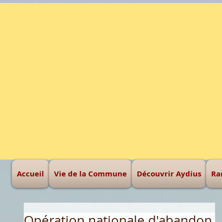
Une montagne à haut
Accueil
Vie de la Commune
Découvrir Aydius
Ra
Opération nationale d'abandon