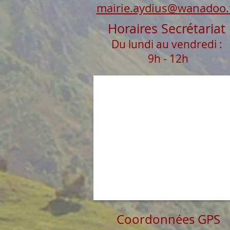
mairie.aydius@wanadoo.
Horaires Secrétariat
Du lundi au vendredi :
9h - 12h
Coordonnées GPS