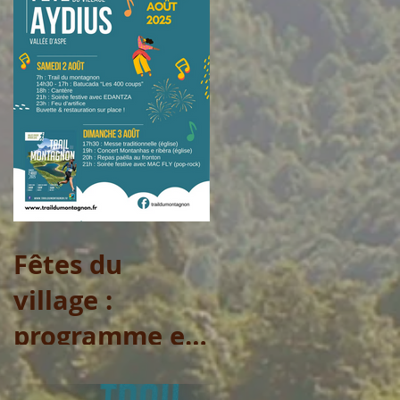
Fêtes du
village :
programme et
arrêtés