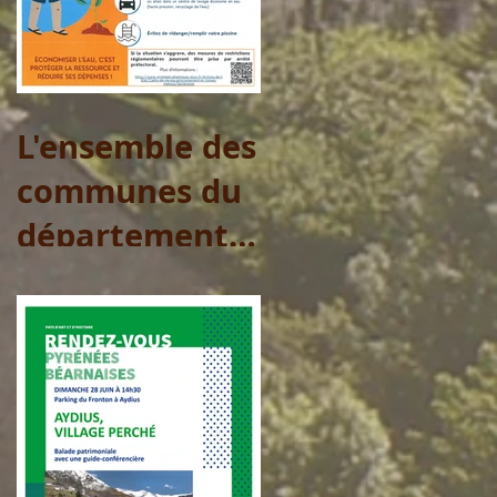
L'ensemble des
communes du
département
sont placées
en Vigilance
pour l'eau
potable