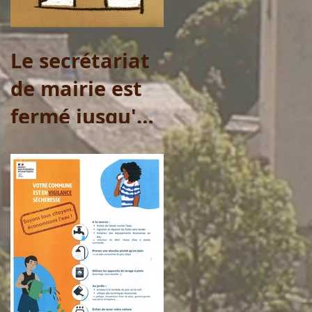
samedi 1er
août
Le secrétariat
de mairie est
fermé jusqu'au
20 juillet 2026