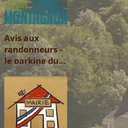
municipaux
Avis aux
randonneurs -
le parking du
Col de Lasserre
ne sera pas
accessible le
vendredi 31
juillet et le