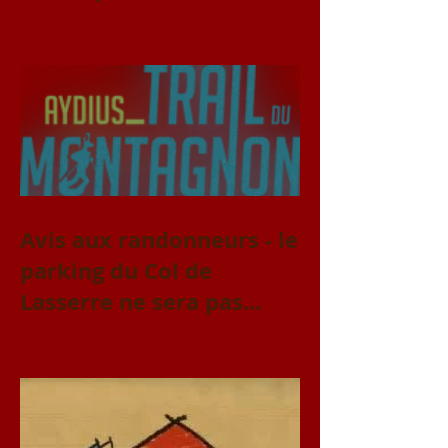
Avis aux randonneurs - le
parking du Col de
Lasserre ne sera pas
accessible le vendredi 31
juillet et le samedi 1er
août