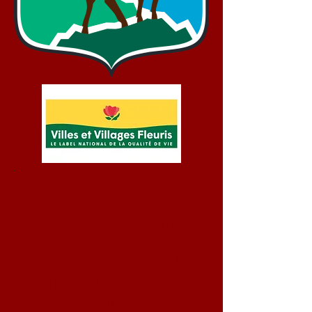
Bienvenue !
Mairie d'Aydius
05 59 34 70 93
mairie.aydius@wanadoo.
fr