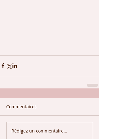
Commentaires
Rédigez un commentaire...