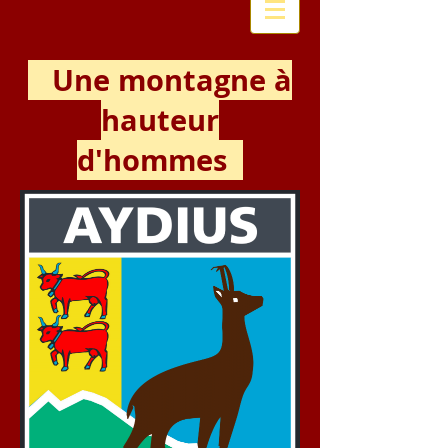
Une montagne à
hauteur
d'hommes