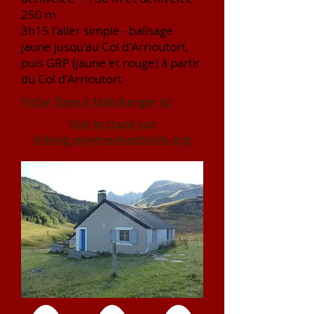
250 m
3h15 l'aller simple -
balisage
jaune jusqu'au Col d'Arrioutort,
puis GRP (jaune et rouge) à partir
du Col d'Arrioutort
Fiche Topo à télécharger ici
Voir le tracé sur
hiking.waymarkedtrails.org