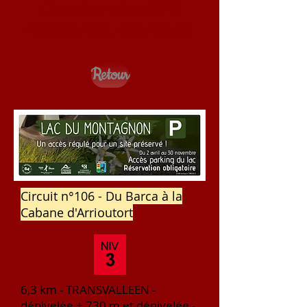
Coordonnées GPS
43.002459
, -0.542166
Retour
Circuit n°106 - Du Barca à la
Cabane d'Arrioutort
6,3 km - TRANSVALLEEN -
dénivelée + 730 m et dénivelée -