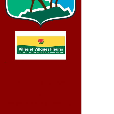
Bienvenue !
Mairie d'Aydius
05 59 34 70 93
mairie.aydius@wanadoo.
fr