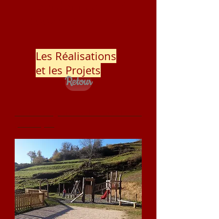
Coordonnées GPS
43.002459
, -0.542166
Les Réalisations
et les Projets
Retour
L'aire de jeux et le terrain de
pétanque