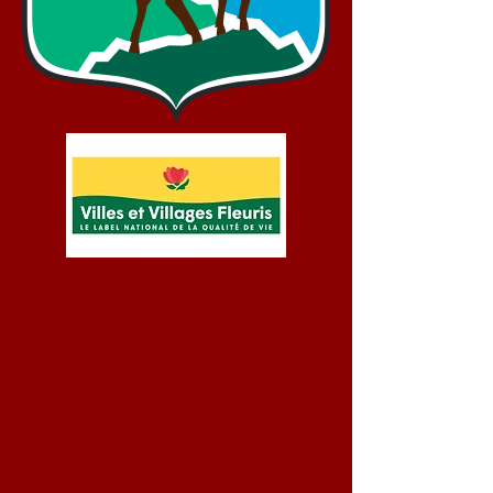
Bienvenue !
Mairie d'Aydius
05 59 34 70 93
mairie.aydius@wanadoo.
fr