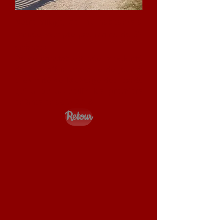
Notre village, de 110 habitants à
l’année, compte pas moins de 25
enfants !
De ce constat est née la volonté
de leur offrir une aire de jeux à
proximité de l’Auberge des Isards
qui a pu accueillir les premiers
enfants en août 2018.
Retour