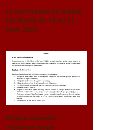
Le secrétariat de mairie
est fermé du 10 au 15
août 2026
Risque incendie :
vigilance rouge