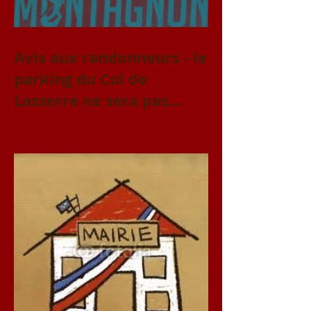
Avis aux randonneurs - le
parking du Col de
Lasserre ne sera pas
accessible le vendredi 31
juillet et le samedi 1er
août