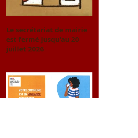
Le secrétariat de mairie
est fermé jusqu'au 20
juillet 2026