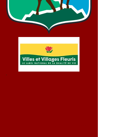
Bienvenue !
Mairie d'Aydius
05 59 34 70 93
mairie.aydius@wanadoo.
fr