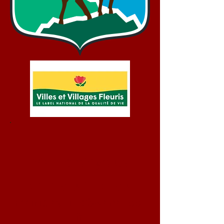
Bienvenue !
Mairie d'Aydius
05 59 34 70 93
mairie.aydius@wanadoo.
fr