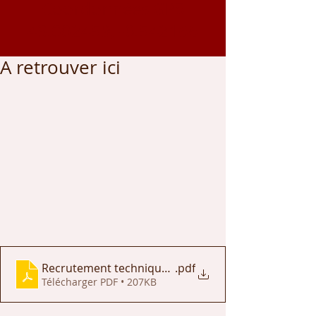
Coordonnées GPS
43.002459
, -0.542166
A retrouver ici
Recrutement technique - Cette Eygun
.pdf
Télécharger PDF • 207KB