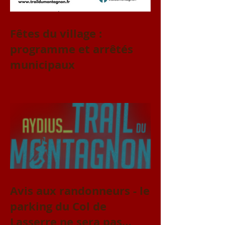
Fêtes du village :
programme et arrêtés
municipaux
Avis aux randonneurs - le
parking du Col de
Lasserre ne sera pas