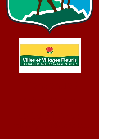
Bienvenue !
Mairie d'Aydius
05 59 34 70 93
mairie.aydius@wanadoo.
fr