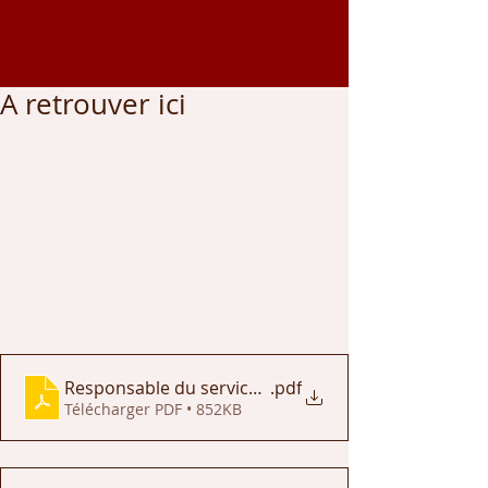
Coordonnées GPS
43.002459
, -0.542166
A retrouver ici
Responsable du service tranquilité publique - Olor
.pdf
Télécharger PDF • 852KB