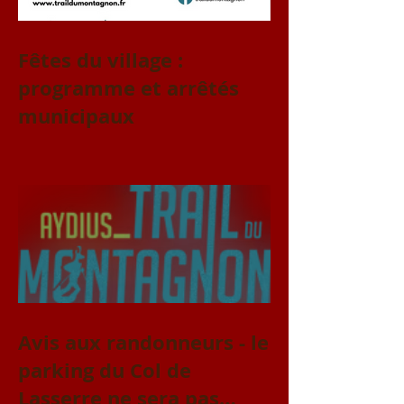
Fêtes du village :
programme et arrêtés
municipaux
Avis aux randonneurs - le
parking du Col de
Lasserre ne sera pas