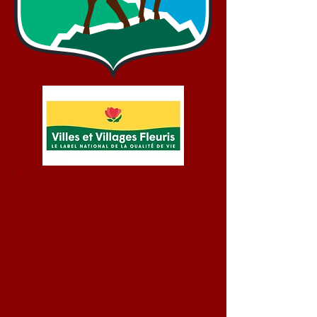
Bienvenue !
Mairie d'Aydius
05 59 34 70 93
mairie.aydius@wanadoo.
fr