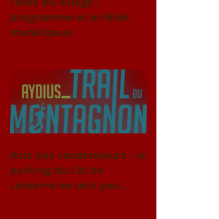
Fêtes du village :
programme et arrêtés
municipaux
Avis aux randonneurs - le
parking du Col de
Lasserre ne sera pas
accessible le vendredi 31
juillet et le samedi 1er