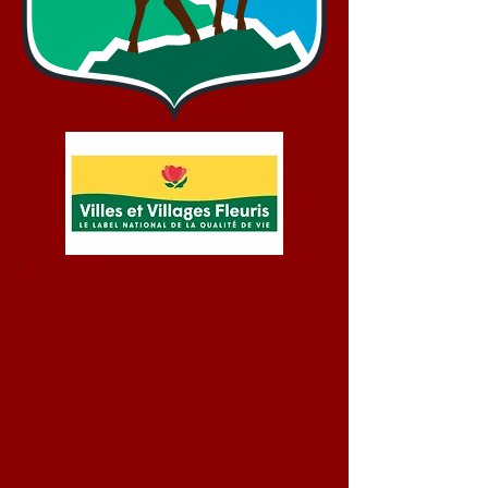
Bienvenue !
Mairie d'Aydius
05 59 34 70 93
mairie.aydius@wanadoo.
fr