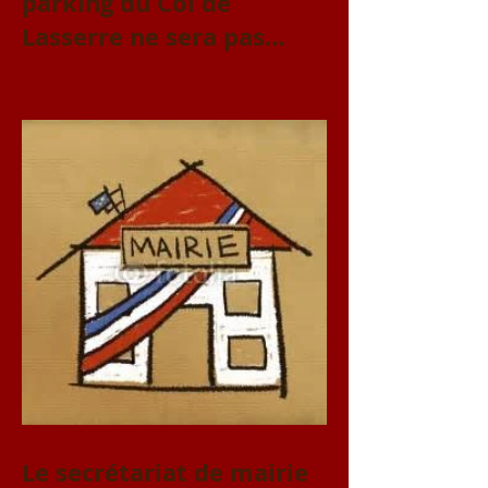
parking du Col de
Lasserre ne sera pas
accessible le vendredi 31
juillet et le samedi 1er
août
Le secrétariat de mairie