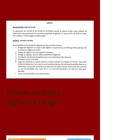
Risque incendie :
vigilance rouge