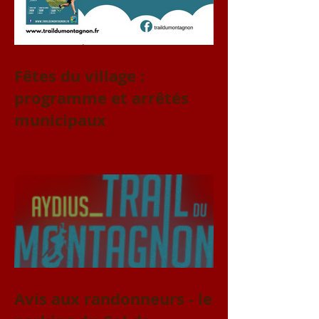
Fêtes du village :
programme et arrêtés
municipaux
Avis aux randonneurs - le