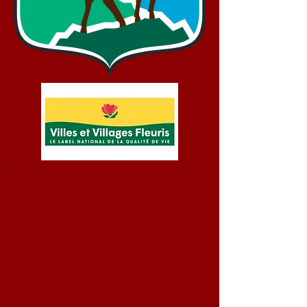
Bienvenue !
Mairie d'Aydius
05 59 34 70 93
mairie.aydius@wanadoo.
fr