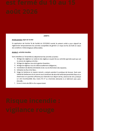
est fermé du 10 au 15
août 2026
Risque incendie :
vigilance rouge