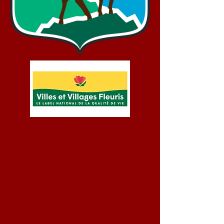
Bienvenue !
Mairie d'Aydius
05 59 34 70 93
mairie.aydius@wanadoo.
fr