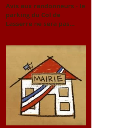
Avis aux randonneurs - le
parking du Col de
Lasserre ne sera pas
accessible le vendredi 31
juillet et le samedi 1er
août