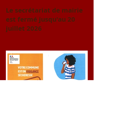
Le secrétariat de mairie
est fermé jusqu'au 20
juillet 2026