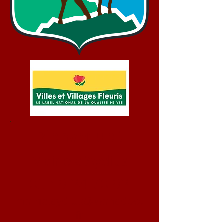
Bienvenue !
Mairie d'Aydius
05 59 34 70 93
mairie.aydius@wanadoo.
fr