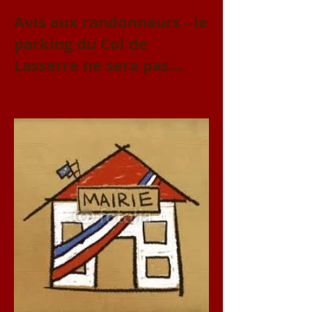
Avis aux randonneurs - le
parking du Col de
Lasserre ne sera pas
accessible le vendredi 31
juillet et le samedi 1er
août