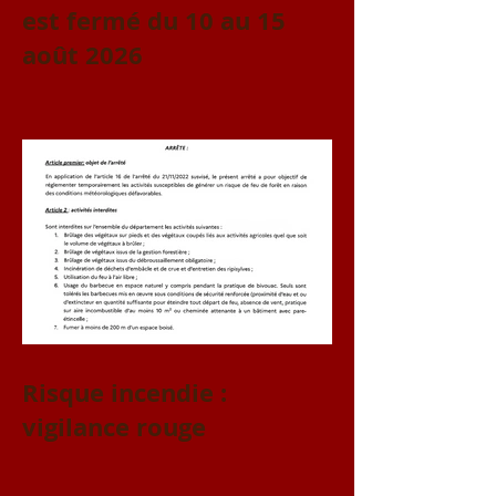
est fermé du 10 au 15
août 2026
Risque incendie :
vigilance rouge