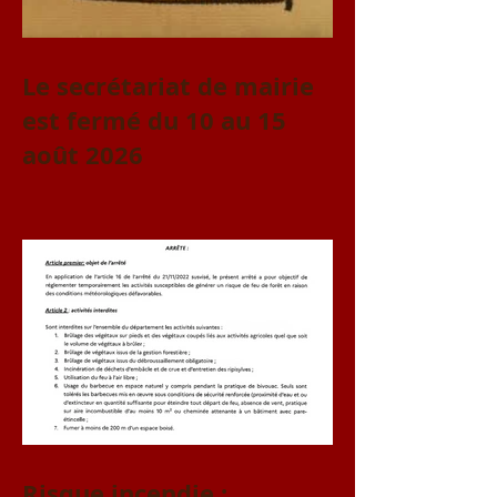
Le secrétariat de mairie
est fermé du 10 au 15
août 2026
Risque incendie :