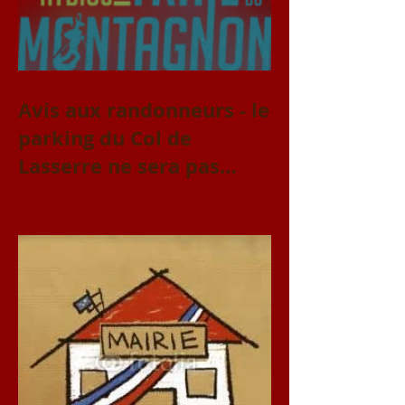
Avis aux randonneurs - le
parking du Col de
Lasserre ne sera pas
accessible le vendredi 31
juillet et le samedi 1er
août