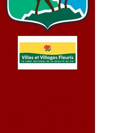
Bienvenue !
Mairie d'Aydius
05 59 34 70 93
mairie.aydius@wanadoo.
fr