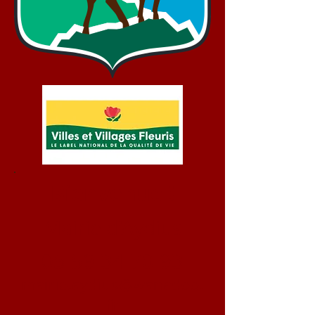
Bienvenue !
Mairie d'Aydius
05 59 34 70 93
mairie.aydius@wanadoo.
fr