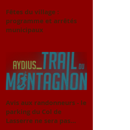
Fêtes du village :
programme et arrêtés
municipaux
Avis aux randonneurs - le
parking du Col de
Lasserre ne sera pas
accessible le vendredi 31